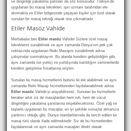
ve dinginliği yakalama şansları da söz konusudur. Türkiye’de
uygulanan bu masaj teknikleri, işin uzmanı tarafından ele
alınmakta ve Etiler bölgesinde yaşayan kişiler için özel olarak
sunulan bir masaj tekniği olarak öne çıkmaktadır.
Etiler Masöz Vahide
Merhabalar ben
Etiler masöz
Vahide! Sizlere özel masaj
tekniklerini sunabilmek ve aynı zamanda Dünya’nın pek çok
noktasında uygulanan Reiki Masajını sunabilmek adına
çalışmalar sunmaktayım. Bu alanda kendimi geliştirdiğim gibi,
aynı zamanda ise yurtiçi ve yurtdışında katıldığım seminerlerde
kendimi geliştirme fırsatlarına eriştim.
Sunulan bu masaj hizmetlerini bütünü ile ele alabilmek ve aynı
zamanda Reiki Masajı hizmetlerinden faydalanabilmek adına
Etiler masöz
Vahide’yi arayabilirsiniz. Sunulan bu hizmetlerle
beraber artık siz de masajlardan hem ruh, hem de vücut
dinginliğini yakalama şanslarına erişebileceksiniz. Özel yağ ve
taşlarla uygulanan bu masajlar, en iyi şekilde sonuçlar almanıza
yardımcı olduğu gibi, Dünya standartlarında da tercih edilen bir
masaj türü olarak ifade edilmektedir. Siz de bu hizmetlerden
faydalanmak ve aynı zamanda masajları direkt olarak