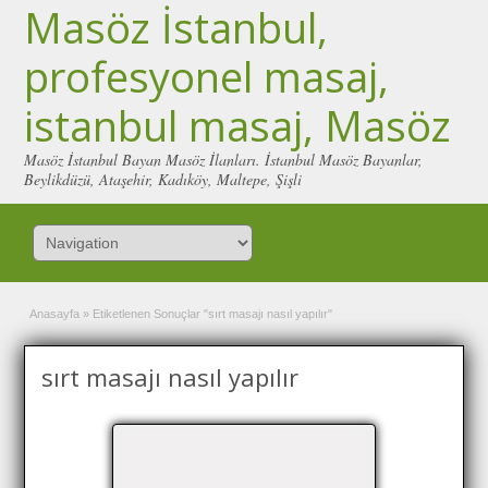
Masöz İstanbul,
profesyonel masaj,
istanbul masaj, Masöz
Masöz İstanbul Bayan Masöz İlanları. İstanbul Masöz Bayanlar,
Beylikdüzü, Ataşehir, Kadıköy, Maltepe, Şişli
Anasayfa
»
Etiketlenen Sonuçlar "sırt masajı nasıl yapılır"
sırt masajı nasıl yapılır