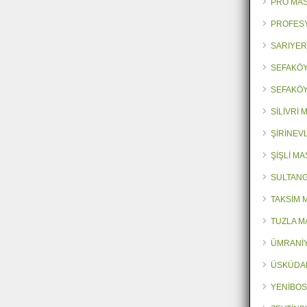
PRO MA
PROFES
SARIYER
SEFAKÖY
SEFAKÖY
SİLİVRİ
ŞİRİNEV
ŞİŞLİ M
SULTANG
TAKSİM 
TUZLA M
ÜMRANİY
ÜSKÜDA
YENİBOS