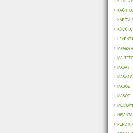
Kadıköy e
KAĞITHA
KARTAL
KÜÇÜKÇ
LEVENT 
Maltepe e
MALTEPE
MASAJ
MASAJ 
MASÖZ
MASÖZ
MECİDİY
NİŞANTA
PENDİK 