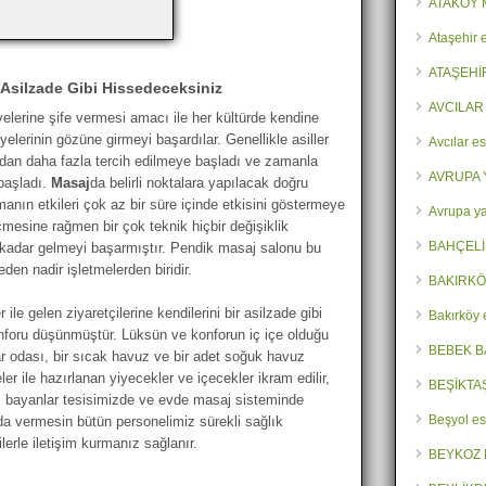
ATAKÖY 
Ataşehir 
ATAŞEHİ
Asilzade Gibi Hissedeceksiniz
AVCILAR
 üyelerine şife vermesi amacı ile her kültürde kendine
üyelerinin gözüne girmeyi başardılar. Genellikle asiller
Avcılar es
ından daha fazla tercih edilmeye başladı ve zamanla
AVRUPA 
başladı.
Masaj
da belirli noktalara yapılacak doğru
nın etkileri çok az bir süre içinde etkisini göstermeye
Avrupa ya
mesine rağmen bir çok teknik hiçbir değişiklik
BAHÇELİ
dar gelmeyi başarmıştır. Pendik masaj salonu bu
den nadir işletmelerden biridir.
BAKIRKÖ
ile gelen ziyaretçilerine kendilerini bir asilzade gibi
Bakırköy 
nforu düşünmüştür. Lüksün ve konforun iç içe olduğu
BEBEK B
 odası, bir sıcak havuz ve bir adet soğuk havuz
r ile hazırlanan yiyecekler ve içecekler ikram edilir,
BEŞİKTA
 bayanlar tesisimizde ve evde masaj sisteminde
Beşyol es
da vermesin bütün personelimiz sürekli sağlık
erle iletişim kurmanız sağlanır.
BEYKOZ 