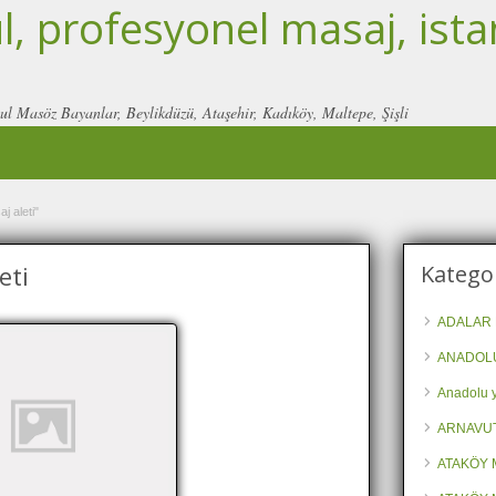
, profesyonel masaj, ista
ul Masöz Bayanlar, Beylikdüzü, Ataşehir, Kadıköy, Maltepe, Şişli
j aleti"
eti
Kategor
ADALAR 
ANADOLU
Anadolu y
ARNAVU
ATAKÖY 