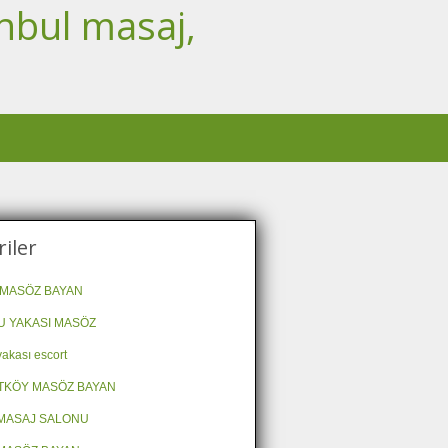
nbul masaj,
iler
MASÖZ BAYAN
 YAKASI MASÖZ
akası escort
TKÖY MASÖZ BAYAN
MASAJ SALONU