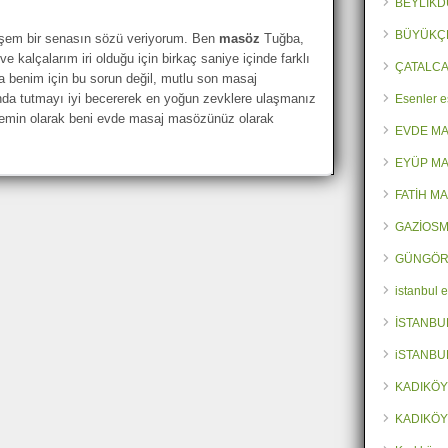
BEYLİKD
BÜYÜKÇ
teşem bir senasın sözü veriyorum. Ben
masöz
Tuğba,
kalçalarım iri olduğu için birkaç saniye içinde farklı
ÇATALCA
a benim için bu sorun değil, mutlu son masaj
tında tutmayı iyi becererek en yoğun zevklere ulaşmanız
Esenler e
emin olarak beni evde masaj masözünüz olarak
EVDE M
EYÜP MA
FATİH M
GAZİOSM
GÜNGÖR
istanbul 
İSTANBU
iSTANBU
KADIKÖY
KADIKÖY