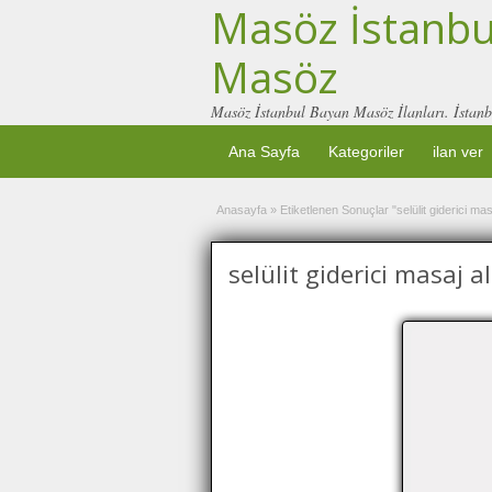
Masöz İstanbul
Masöz
Masöz İstanbul Bayan Masöz İlanları. İstanb
Ana Sayfa
Kategoriler
ilan ver
Anasayfa
»
Etiketlenen Sonuçlar "selülit giderici masa
selülit giderici masaj al