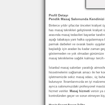
Profil Detayı
Pendik Masaj Salonunda Kendinizi 
Binlerce yıldır şifacılar önceleri kraliyet
has masaj teknikleri geliştirerek kraliyet 
arasında masaj tedavileri bayanlar taraf
aşağı tabakaya yani halka uygulanmaya 
parmak darbeleri ve ovarak baskı uygulama
başladığı için aradan bu kadar zaman geç
göstermeden ve yok olmadan günümüze ka
masaj tekniklerine sağdık kalmayı tercih e
İstanbul masaj salonları yarattığı atmosfer 
hissetmelerini sağlamak amacı ile her ko
işletmemizde sekiz masaj odası, üç buhar
bulunuyor. İkramlarımızda en iyi malzemele
ayrıca salonumuzdaki profesyonel masöz
hizmet verirler.
Masaj hizmeti
versin ya 
kontrolünden geçer ve sorun etmeyen kişil
Masöz Escort Bayan Tuğba