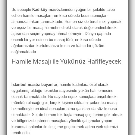
Bu sebeple
Kadıköy masöz
lerinden yoğun bir şekilde talep
edilen hamile masajları, en kısa sürede kesin sonuçlar
almanıza imkan tanımaktadır. Hemen siz de tercihinizi yapmak
ve eşsiz bir masaj hizmetini direkt olarak değerlendirebilmek
açısından seçim yapmayı ihmal etmeyin. Dünya çapında
önemli bir yer edinen bu masaj türü, en kısa sürede
ağrılarınızdan kurtulmanıza kesin ve kalıcı bir çözüm
sağlamaktadır.
Hamile Masajı ile Yükünüz Hafifleyecek
İstanbul masöz bayanlar
, hamile kadınlara özel olarak
uygulamış olduğu teknikler sayesinde yükün hafiflemesine
olanak tanımaktadır. Bu sayede eşsiz sonuçlara erişebilmek
mümkün olacağı gibi, birçok kişinin dikkatini çeken bu masaj
hizmetleriyle en ideal sonuçları alma şansları da söz konusu
olmaktadır. Siz de hemen tek tuşla masaj çeşitlerine göz atmak
ve bölgenizde istenen masajlara yönelik çalışmalar yapan
kurumsal salonlar ile iletişime geçebilmek adına web sitemizi
tercih edin.