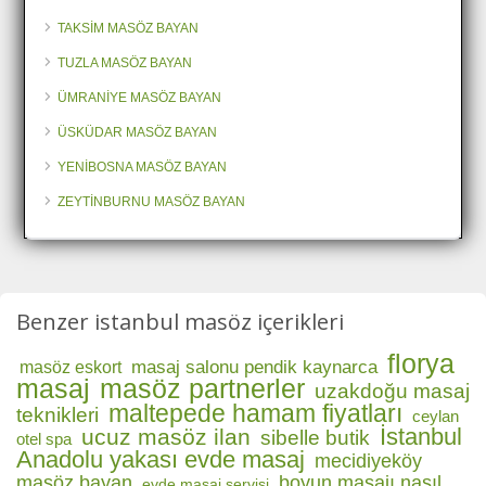
TAKSİM MASÖZ BAYAN
TUZLA MASÖZ BAYAN
ÜMRANİYE MASÖZ BAYAN
ÜSKÜDAR MASÖZ BAYAN
YENİBOSNA MASÖZ BAYAN
ZEYTİNBURNU MASÖZ BAYAN
Benzer istanbul masöz içerikleri
florya
masaj salonu pendik kaynarca
masöz eskort
masaj
masöz partnerler
uzakdoğu masaj
maltepede hamam fiyatları
teknikleri
ceylan
İstanbul
ucuz masöz ilan
sibelle butik
otel spa
Anadolu yakası evde masaj
mecidiyeköy
masöz bayan
boyun masajı nasıl
evde masaj servisi