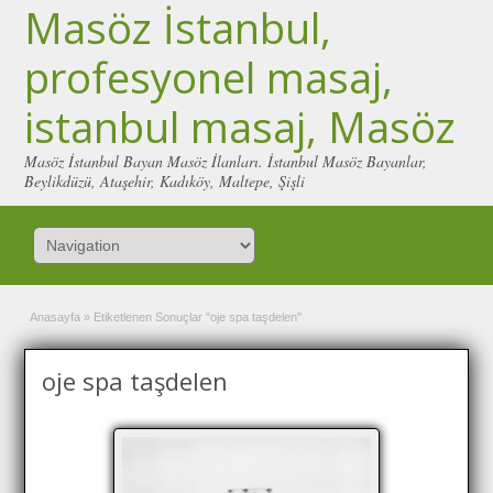
Masöz İstanbul,
profesyonel masaj,
istanbul masaj, Masöz
Masöz İstanbul Bayan Masöz İlanları. İstanbul Masöz Bayanlar,
Beylikdüzü, Ataşehir, Kadıköy, Maltepe, Şişli
Anasayfa
»
Etiketlenen Sonuçlar "oje spa taşdelen"
oje spa taşdelen