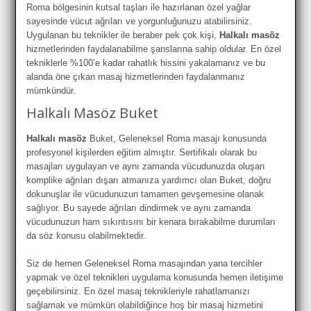
Roma bölgesinin kutsal taşları ile hazırlanan özel yağlar
sayesinde vücut ağrıları ve yorgunluğunuzu atabilirsiniz.
Uygulanan bu teknikler ile beraber pek çok kişi,
Halkalı masöz
hizmetlerinden faydalanabilme şanslarına sahip oldular. En özel
tekniklerle %100’e kadar rahatlık hissini yakalamanız ve bu
alanda öne çıkan masaj hizmetlerinden faydalanmanız
mümkündür.
Halkalı Masöz Buket
Halkalı masöz
Buket, Geleneksel Roma masajı konusunda
profesyonel kişilerden eğitim almıştır. Sertifikalı olarak bu
masajları uygulayan ve aynı zamanda vücudunuzda oluşan
komplike ağrıları dışarı atmanıza yardımcı olan Buket, doğru
dokunuşlar ile vücudunuzun tamamen gevşemesine olanak
sağlıyor. Bu sayede ağrıları dindirmek ve aynı zamanda
vücudunuzun ham sıkıntısını bir kenara bırakabilme durumları
da söz konusu olabilmektedir.
Siz de hemen Geleneksel Roma masajından yana tercihler
yapmak ve özel teknikleri uygulama konusunda hemen iletişime
geçebilirsiniz. En özel masaj teknikleriyle rahatlamanızı
sağlamak ve mümkün olabildiğince hoş bir masaj hizmetini