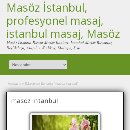
Masöz İstanbul,
profesyonel masaj,
istanbul masaj, Masöz
Masöz İstanbul Bayan Masöz İlanları. İstanbul Masöz Bayanlar,
Beylikdüzü, Ataşehir, Kadıköy, Maltepe, Şişli
Anasayfa
»
Etiketlenen Sonuçlar "masöz intanbul"
masöz intanbul