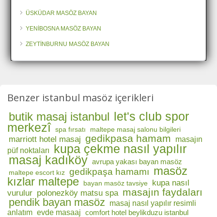
ÜSKÜDAR MASÖZ BAYAN
YENİBOSNA MASÖZ BAYAN
ZEYTİNBURNU MASÖZ BAYAN
Benzer istanbul masöz içerikleri
let's club spor
butik masaj istanbul
merkezî
spa fırsatı
maltepe masaj salonu bilgileri
gedikpasa hamam
marriott hotel masaj
masajın
kupa çekme nasıl yapılır
püf noktaları
masaj kadıköy
avrupa yakası bayan masöz
masöz
gedikpaşa hamamı
maltepe escort kız
kızlar maltepe
kupa nasıl
bayan masöz tavsiye
masajın faydaları
vurulur
polonezköy matsu spa
pendik bayan masöz
masaj nasıl yapılır resimli
anlatım
evde masaaj
comfort hotel beylikduzu istanbul