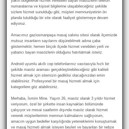
yakın bölgelerde hizmet verebilen bayan masözlerin telefon
numaralarına ve kişisel bilgilerine ulaşabileceğiniz şekilde
sizlere hizmet sunulduğu gibi, müşteri memnuniyetinin ön
planda tutulduğu bir site olarak faaliyet göstermeye devam
ediyoruz.
Amacımız gaziosmanpaşa masaj salonu sitesi olarak ilçemizde
mutsuz insanların sayılarını düşürebilmek adına çaba
göstermektir, hemen birçok ilçede hizmet verebilen yerli ve
yabancı bayan masözlerin olduğunu hatırlatmak isteriz.
Android uyumlu akıllı cep telefonlarınız vasıtasıyla hızlı bir
şekilde masöz araması gerçekleştirebileceğiniz gibi kaliteli
hizmet almak için sitemizin gediklisi olacağınızdan emin
olabilirsiniz. Profesyonel bir masaj hizmeti almak için
kategorilere göz atabilirsiniz.
Merhaba, İsmim Mine. Yaşım 26, masöz olarak 3 yıldır hizmet
veriyorum, özel bir şirkette insan kaynakları bölümünde
çalışıyor ve mesai saatlerim dışında masöz olarak hizmet
vererek müşterilerimin memnun kalmalarını sağlıyorum,
amacım uygun bedeller karşılığında yeteneklerimi konuşturmak
ve masaj hizmeti almak isteyen beyleri ve bayanları bir nebze