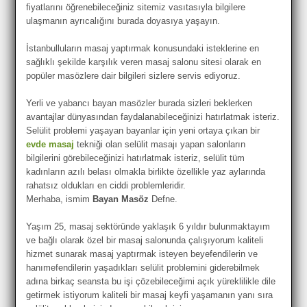
fiyatlarını öğrenebileceğiniz sitemiz vasıtasıyla bilgilere
ulaşmanın ayrıcalığını burada doyasıya yaşayın.
İstanbulluların masaj yaptırmak konusundaki isteklerine en
sağlıklı şekilde karşılık veren masaj salonu sitesi olarak en
popüler masözlere dair bilgileri sizlere servis ediyoruz.
Yerli ve yabancı bayan masözler burada sizleri beklerken
avantajlar dünyasından faydalanabileceğinizi hatırlatmak isteriz.
Selülit problemi yaşayan bayanlar için yeni ortaya çıkan bir
evde masaj
tekniği olan selülit masajı yapan salonların
bilgilerini görebileceğinizi hatırlatmak isteriz, selülit tüm
kadınların azılı belası olmakla birlikte özellikle yaz aylarında
rahatsız oldukları en ciddi problemleridir.
Merhaba, ismim
Bayan Masöz
Defne.
Yaşım 25, masaj sektöründe yaklaşık 6 yıldır bulunmaktayım
ve bağlı olarak özel bir masaj salonunda çalışıyorum kaliteli
hizmet sunarak masaj yaptırmak isteyen beyefendilerin ve
hanımefendilerin yaşadıkları selülit problemini giderebilmek
adına birkaç seansta bu işi çözebileceğimi açık yüreklilikle dile
getirmek istiyorum kaliteli bir masaj keyfi yaşamanın yanı sıra