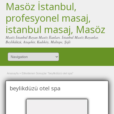
Masöz İstanbul,
profesyonel masaj,
istanbul masaj, Masöz
Masöz İstanbul Bayan Masöz İlanları. İstanbul Masöz Bayanlar,
Beylikdüzü, Ataşehir, Kadıköy, Maltepe, Şişli
Anasayfa
»
Etiketlenen Sonuçlar "beylikdüzü otel spa"
beylikdüzü otel spa