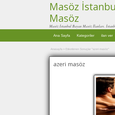
Masöz İstanbul
Masöz
Masöz İstanbul Bayan Masöz İlanları. İstanb
Ana Sayfa
Kategoriler
ilan ver
Anasayfa
»
Etiketlenen Sonuçlar "azeri masöz"
azeri masöz