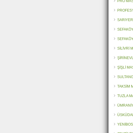
PRO MA
PROFES
SARIYER
SEFAKÖY
SEFAKÖY
SİLİVRİ
ŞİRİNEV
ŞİŞLİ M
SULTANG
TAKSİM 
TUZLA M
ÜMRANİY
ÜSKÜDA
YENİBOS