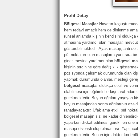
Profil Detayı
Bölgesel Masajlar
Hayatın koşuşturmaca
hem tedavi amaçlı hem de dinlenme amaç
ruhsal anlamda kişinin kendisini oldukça
atmasına yardımcı olan masajlar, mevcut ra
gösterebilmektedir. Ayak masajı, anti selül
püf noktaları olan masajların yanı sıra bir
giderilmesine yardımcı olan
bölgesel ma
kişinin tercihine göre değişiklik göstermek
pozisyonda çalışmak durumunda olan kişil
yapmak durumunda olanlar, mesleği gereği 
bölgesel masajlar
oldukça etkili ve veri
olabilmesi için eğitimli bir kişi tarafınd
gerekmektedir. Boyun ağrıları yaşayan kişil
boyun masajından sonra ağrılarının azal
rahatlayacaktır. Ufak ama etkili püf nokta
bölgesel masajın sizi ne kadar dinlendird
yaparken dikkat edilmesi gerekli en önemli
masaja elverişli olup olmaması. Yapılac
gerekmektedir. Bunun için doktor kontrolü