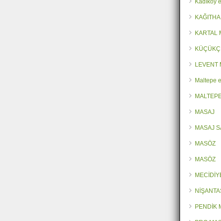
Kadıköy e
KAĞITHA
KARTAL
KÜÇÜKÇ
LEVENT 
Maltepe e
MALTEPE
MASAJ
MASAJ 
MASÖZ
MASÖZ
MECİDİY
NİŞANTA
PENDİK 