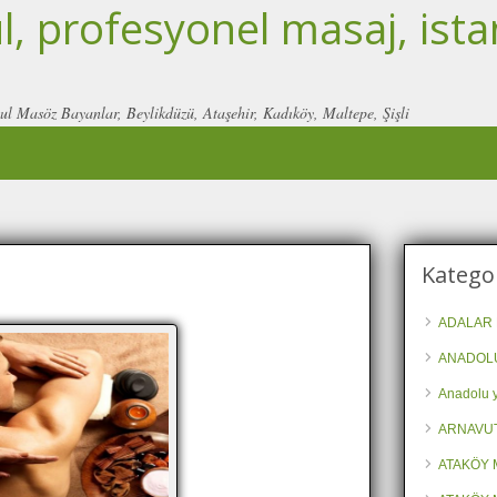
, profesyonel masaj, ista
ul Masöz Bayanlar, Beylikdüzü, Ataşehir, Kadıköy, Maltepe, Şişli
Kategor
ADALAR 
ANADOLU
Anadolu y
ARNAVU
ATAKÖY 