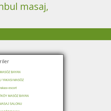
nbul masaj,
iler
MASÖZ BAYAN
 YAKASI MASÖZ
akası escort
TKÖY MASÖZ BAYAN
MASAJ SALONU