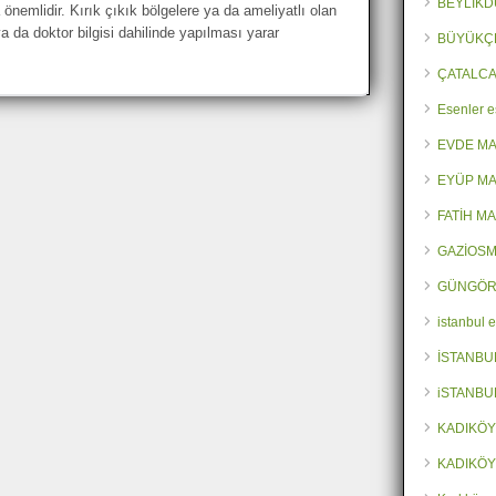
BEYLİKD
önemlidir. Kırık çıkık bölgelere ya da ameliyatlı olan
a da doktor bilgisi dahilinde yapılması yarar
BÜYÜKÇ
ÇATALCA
Esenler e
EVDE M
EYÜP MA
FATİH M
GAZİOSM
GÜNGÖR
istanbul 
İSTANBU
iSTANBU
KADIKÖY
KADIKÖY