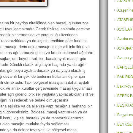
ATAKÖY 
Ataşehir 
ATAŞEHİ
sına bir paydos niteliğinde olan masaj, günümüzde
lı uygulanmaktadır. Gerek fiziksel anlamda gerekse
AVCILAR
 enerjik hissetmesine ve yorgunluğu üzerinden
Avcılar es
hatsızlıklara ya da kişinin tercihine göre farklılık
it masajı, derin doku masajı gibi çeşitli teknikleri ve
AVRUPA 
 de kas ağrılarına iyi gelen ve kronik eklemsel ağrıların
Avrupa ya
sajlar
, sırt-boyun, sırt-bel, bacak-ayak masajı gibi
tedir. Sürekli olarak bilgisayar başında ya da eğilir
BAHÇELİ
er, gün boyu ayakta durarak ya da yaya olarak iş
devamlı bir şekilde bedenini kullanan kişiler için
BAKIRKÖ
mli olmaktadır. Tabii bölgesel masajların daha faydalı
Bakırköy 
an etik ve ahlak kurallar çerçevesinde masajı uygulaması
er ağrı giderici bitkisel yağlarla yapılacak olan sırt ve
BEBEK B
dığını hissedecek ve tedavi olmuşçasına
BEŞİKTA
larla eşinize ya da ailenize yaptıracağınız herhangi bir
iğini göreceksiniz. Bölgesel masaj yaptırırken ya da
Beşyol es
 konu, kişisel hastalık ya da rahatsızlıklarınızın
ak olan masajın mutlaka fayda sağlaması
BEYKOZ 
nde ya da doktor tavsiyesi ile bölgesel masaj