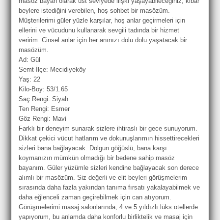
masöz bayan olarak üst seviyede ilişki yaşayabileceğiniz, kibar
beylere istediğini verebilen, hoş sohbet bir masözüm.
Müşterilerimi güler yüzle karşılar, hoş anlar geçirmeleri için
ellerini ve vücudunu kullanarak sevgili tadında bir hizmet
veririm. Cinsel anlar için her anınızı dolu dolu yaşatacak bir
masözüm.
Ad: Gül
Semt-İlçe: Mecidiyeköy
Yaş: 22
Kilo-Boy: 53/1.65
Saç Rengi: Siyah
Ten Rengi: Esmer
Göz Rengi: Mavi
Farklı bir deneyim sunarak sizlere ihtiraslı bir gece sunuyorum.
Dikkat çekici vücut hatlarım ve dokunuşlarımın hissettirecekleri
sizleri bana bağlayacak. Dolgun göğüslü, bana karşı
koymanızın mümkün olmadığı bir bedene sahip masöz
bayanım. Güler yüzümle sizleri kendine bağlayacak son derece
alımlı bir masözüm. Siz değerli ve elit beyleri görüşmelerim
sırasında daha fazla yakından tanıma fırsatı yakalayabilmek ve
daha eğlenceli zaman geçirebilmek için can atıyorum.
Görüşmelerimi masaj salonlarında, 4 ve 5 yıldızlı lüks otellerde
yapıyorum, bu anlamda daha konforlu birliktelik ve masaj için