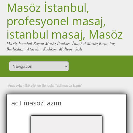
Masöz İstanbul,
profesyonel masaj,
istanbul masaj, Masöz
Masöz İstanbul Bayan Masöz İlanları. İstanbul Masöz Bayanlar,
Beylikdüzü, Ataşehir, Kadıköy, Maltepe, Şişli
Anasayfa
»
Etiketlenen Sonuçlar "acil masöz lazım"
acil masöz lazım